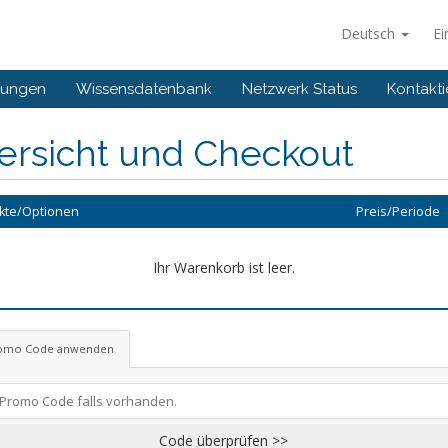
Deutsch
Ei
gungen
Wissensdatenbank
Netzwerk Status
Kontakti
ersicht und Checkout
kte/Optionen
Preis/Periode
Ihr Warenkorb ist leer.
omo Code anwenden
Code überprüfen >>