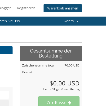
nloggen
Registrieren
Warenkorb ansehen
eren Sie uns
Konto
Gesamtsumme der
Bestellung
Zwischensumme total
$0.00 USD
Gesamt
$0.00 USD
Heute fälliger Gesamtbetrag
Zur Kasse