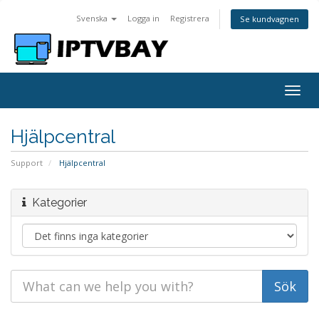
Svenska
Logga in
Registrera
Se kundvagnen
Togg
navig
Hjälpcentral
Support
Hjälpcentral
Kategorier