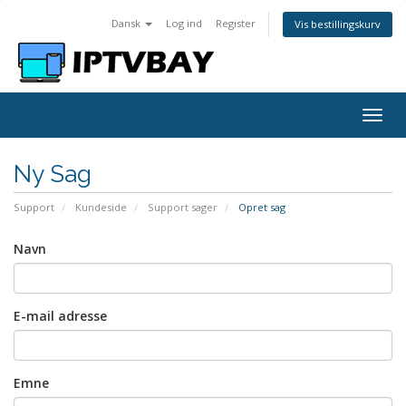
Dansk
Log ind
Register
Vis bestillingskurv
Togg
navig
Ny Sag
Support
Kundeside
Support sager
Opret sag
Navn
E-mail adresse
Emne