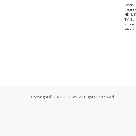
Over 8
25000 
HD & S
TV Gui
Suppor
24/7 s
Copyright © 2026 IPTVBay. All Rights Reserved.