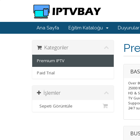
Ana Sayfa
Eğitim Kataloğu
Duyurular
Pr
Kategoriler
Premium IPTV
BAS
Paid Trial
Over 8
25000 
İşlemler
HD & S
TV Gui
Suppor
Sepeti Görüntüle
24/7 s
BUS