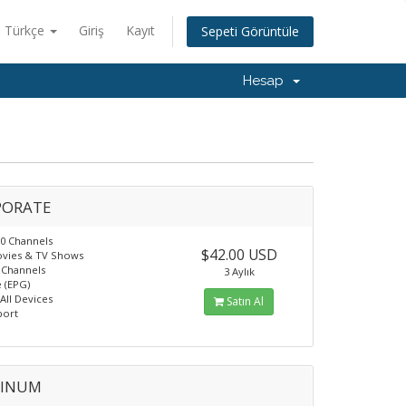
Türkçe
Giriş
Kayıt
Sepeti Görüntüle
Hesap
PORATE
0 Channels
$42.00 USD
ovies & TV Shows
 Channels
3 Aylık
 (EPG)
All Devices
Satın Al
port
TINUM