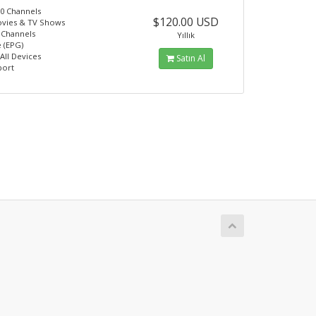
0 Channels
$120.00 USD
ovies & TV Shows
 Channels
Yıllık
 (EPG)
All Devices
Satın Al
port