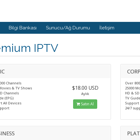
Bilgi Bankası
Sunucu/Ağ Durumu
İletişim
emium IPTV
IC
COR
000 Channels
Over 800
$18.00 USD
Movies & TV Shows
25000 M
D Channels
HD & SD
Aylık
de (EPG)
TV Guide
t All Devices
Support 
Satın Al
upport
24/7 sup
INESS
PLA