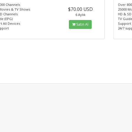
000 Channels
Over 800
$70.00 USD
Movies & TV Shows
25000 M
D Channels
HD & SD
6 Aylık
de (EPG)
TV Guide
t All Devices
Support 
Satın Al
upport
24/7 sup