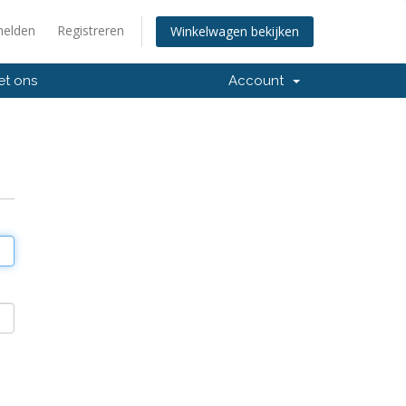
elden
Registreren
Winkelwagen bekijken
et ons
Account