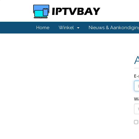
Home
Winkel
Nieuws & Aankondigi
E-
W