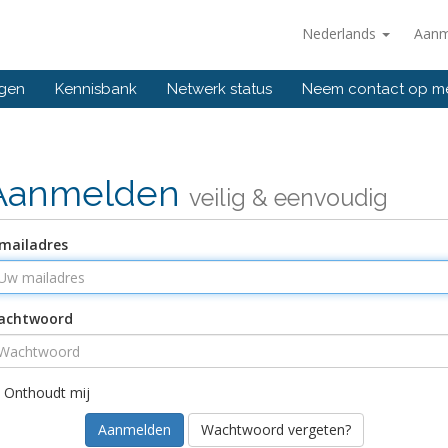
Nederlands
Aanm
ngen
Kennisbank
Netwerk status
Neem contact op m
Aanmelden
veilig & eenvoudig
mailadres
achtwoord
Onthoudt mij
Wachtwoord vergeten?