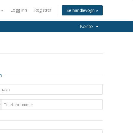
n
Logg inn
Registrer
Se handlevogn »
Konto
n