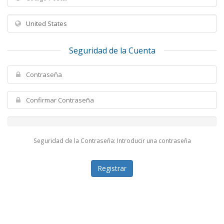
Seguridad de la Cuenta
Seguridad de la Contraseña: Introducir una contraseña