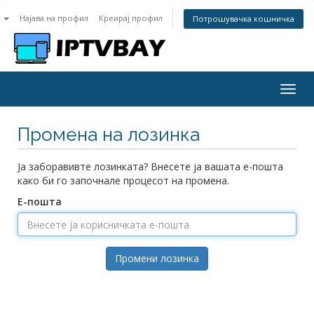
n
Најава на профил
Креирај профил
Потрошувачка кошничка
Togg
navig
Промена на лозинка
Ја заборавивте лозинката? Внесете ја вашата е-пошта
како би го започнале процесот на промена.
Е-пошта
Промени лозинка